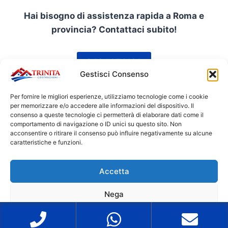
Hai bisogno di assistenza rapida a Roma e
provincia? Contattaci subito!
342 1056120
Gestisci Consenso
Per fornire le migliori esperienze, utilizziamo tecnologie come i cookie
per memorizzare e/o accedere alle informazioni del dispositivo. Il
consenso a queste tecnologie ci permetterà di elaborare dati come il
comportamento di navigazione o ID unici su questo sito. Non
acconsentire o ritirare il consenso può influire negativamente su alcune
caratteristiche e funzioni.
© 2026 Tecnico Caldaie Roma - Trinità
Accetta
Costruzioni P.IVA 17059791008
Mappa del Sito
Nega
Visualizza le preferenze